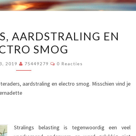
WATERADERS,
, AARDSTRALING EN
AARDSTRALING
ECTRO SMOG
EN
ELECTRO
Reacties
SMOG
3, 2019
75449279
0 Reacties
teraders, aardstraling en electro smog. Misschien vind je
Bernadette
Stralings belasting is tegenwoordig een veel