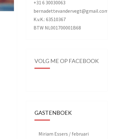
+31 6 30030063
bernadettevandervegt@gmail.com
K.v.K.: 63510367
BTW NL001700001B68
VOLG ME OP FACEBOOK
GASTENBOEK
Miriam Essers
/
februari