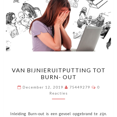
VAN
VAN BIJNIERUITPUTTING TOT
BIJNIERUITPUTTING
BURN- OUT
TOT
BURN-
Reacties
December 12, 2019
75449279
0
OUT
Reacties
Inleiding Burn-out is een gevoel opgebrand te zijn.