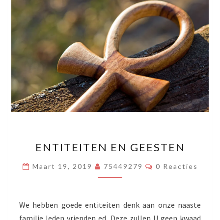
ENTITEITEN
ENTITEITEN EN GEESTEN
EN
GEESTEN
Reacties
Maart 19, 2019
75449279
0 Reacties
We hebben goede entiteiten denk aan onze naaste
familie leden vrienden ed. Deze zullen U geen kwaad