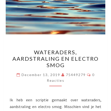
WATERADERS,
WATERADERS,
AARDSTRALING
AARDSTRALING EN ELECTRO
EN
SMOG
ELECTRO
SMOG
Reacties
December 13, 2019
75449279
0
Reacties
Ik heb een scriptie gemaakt over wateraders,
aardstraling en electro smog. Misschien vind je het