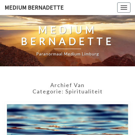
Ga
MEDIUM BERNADETTE
Togg
naar
navig
de
MEDIUM
content
BERNADETTE
Paranormaal Medium Limburg
Archief Van
Categorie:
Spiritualiteit