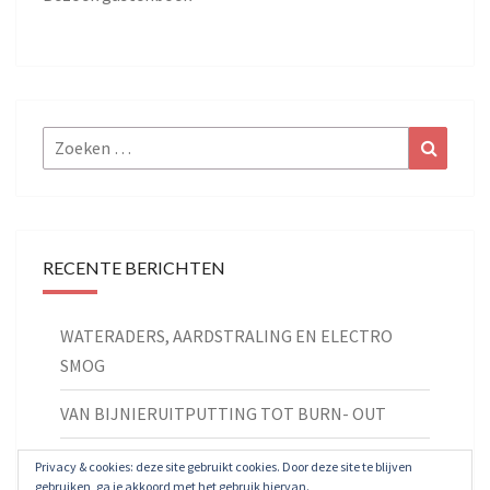
Zoeken
Zoeke
naar:
RECENTE BERICHTEN
WATERADERS, AARDSTRALING EN ELECTRO
SMOG
VAN BIJNIERUITPUTTING TOT BURN- OUT
Entiteiten en Geesten
Privacy & cookies: deze site gebruikt cookies. Door deze site te blijven
gebruiken, ga je akkoord met het gebruik hiervan.