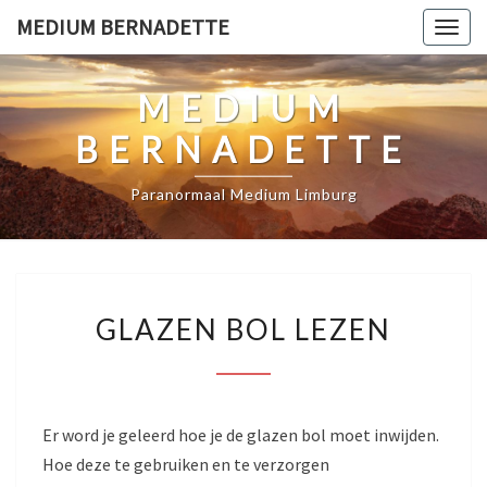
Ga
MEDIUM BERNADETTE
Togg
naar
navig
de
MEDIUM
content
BERNADETTE
Paranormaal Medium Limburg
GLAZEN
GLAZEN BOL LEZEN
BOL
LEZEN
Er word je geleerd hoe je de glazen bol moet inwijden.
Hoe deze te gebruiken en te verzorgen