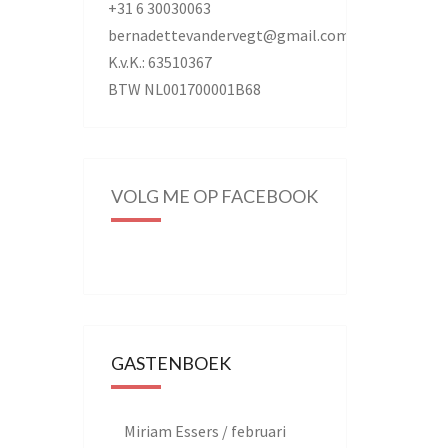
+31 6 30030063
bernadettevandervegt@gmail.com
K.v.K.: 63510367
BTW NL001700001B68
VOLG ME OP FACEBOOK
GASTENBOEK
Miriam Essers
/
februari